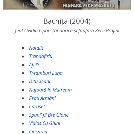
Bachița (2004)
feat Ovidiu Lipan Țăndărică și fanfara Zece Prăjini
Natalis
Trandafirlu
Afiil'i
Treamburi Luna
Ditu Xeani
Nafoară Io Mutream
Feati Armâni
Carusel
Spuni' fii Bre Gione
V'alas Cu Ghini
Ciocârlia