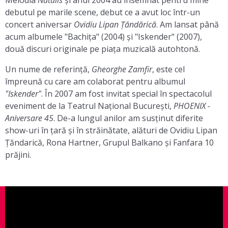
Melodia
Natalis
și anul 2004 au însemnat pentru mine
debutul pe marile scene, debut ce a avut loc într-un
concert aniversar
Ovidiu Lipan Țăndărică
. Am lansat până
acum albumele "Bachița" (2004) și "Iskender" (2007),
două discuri originale pe piața muzicală autohtonă.
Un nume de referință,
Gheorghe Zamfir
, este cel
împreună cu care am colaborat pentru albumul
"Iskender"
. În 2007 am fost invitat special în spectacolul
eveniment de la Teatrul Național București,
PHOENIX -
Aniversare 45
. De-a lungul anilor am susținut diferite
show-uri în țară și în străinătate, alături de Ovidiu Lipan
Țăndarică, Rona Hartner, Grupul Balkano și Fanfara 10
prăjini.