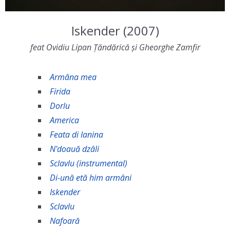
Iskender (2007)
feat Ovidiu Lipan Țăndărică și Gheorghe Zamfir
Armâna mea
Firida
Dorlu
America
Feata di Ianina
N'doauă dzâli
Sclavlu (instrumental)
Di-ună etă him armâni
Iskender
Sclavlu
Nafoară