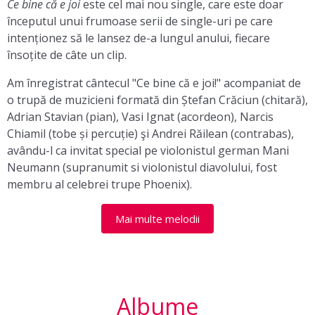
Ce bine că e joi
este cel mai nou single, care este doar
începutul unui frumoase serii de single-uri pe care
intenționez să le lansez de-a lungul anului, fiecare
însoțite de câte un clip.
Am înregistrat cântecul "Ce bine că e joi!" acompaniat de
o trupă de muzicieni formată din Ștefan Crăciun (chitară),
Adrian Stavian (pian), Vasi Ignat (acordeon), Narcis
Chiamil (tobe și percuție) şi Andrei Răilean (contrabas),
avându-l ca invitat special pe violonistul german Mani
Neumann (supranumit si violonistul diavolului, fost
membru al celebrei trupe Phoenix).
Mai multe melodii
Albume